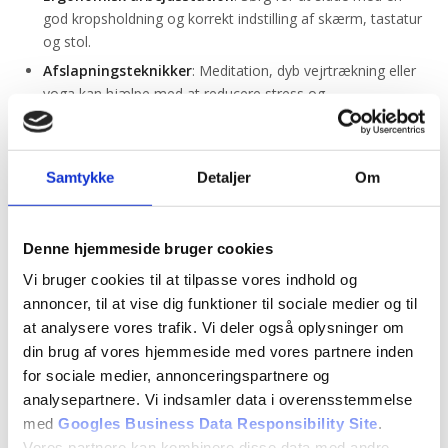
god kropsholdning og korrekt indstilling af skærm, tastatur
og stol.
Afslapningsteknikker
: Meditation, dyb vejrtrækning eller
yoga kan hjælpe med at reducere stress og
muskelspændinger.
Hydrering
: Drik rigeligt med vand for at holde kroppen
hydreret og reducere risikoen for hovedpine.
Samtykke
Detaljer
Om
Disse enkle livsstilsændringer kan spille en stor rolle i at
forebygge spændingshovedpine og forbedre din generelle
Denne hjemmeside bruger cookies
trivsel.
Vi bruger cookies til at tilpasse vores indhold og
annoncer, til at vise dig funktioner til sociale medier og til
Behandling af
at analysere vores trafik. Vi deler også oplysninger om
din brug af vores hjemmeside med vores partnere inden
spændingshovedpine
for sociale medier, annonceringspartnere og
Hos
Kildeskovshallens Fysioterapi
sætter vi altid dig og dine
analysepartnere. Vi indsamler data i overensstemmelse
behov i fokus. Vores fysioterapeuter arbejder tæt sammen
med
Googles Business Data Responsibility Site
.
med dig for at finde den underliggende årsag til dine
Vores partnere kan kombinere disse data med andre