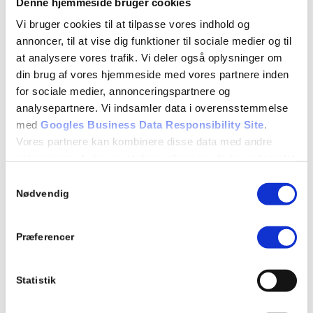
Denne hjemmeside bruger cookies
Vi bruger cookies til at tilpasse vores indhold og
annoncer, til at vise dig funktioner til sociale medier og til
★★★★★
at analysere vores trafik. Vi deler også oplysninger om
Jeg har både været til behandlinger som
din brug af vores hjemmeside med vores partnere inden
gravid og efter fødsel, gået til gravid
for sociale medier, annonceringspartnere og
bassintræning og går nu til
analysepartnere. Vi indsamler data i overensstemmelse
efterfødselstræning. - og jeg må bare sige jeg
med
Googles Business Data Responsibility Site
.
er meget glad og tilfreds!
Vores partnere kan kombinere disse data med andre
– Marie
oplysninger, du har givet dem, eller som de har indsamlet
fra din brug af deres tjenester.
Samtykkevalg
Se Cookie & Privatlivspolitik
her
Nødvendig
★★★★★
Jeg har gået til både graviditetstræning i vand
Præferencer
og til efterfødselstræning med
fysioterapeuterne hvv. Tone og Thea - og
Statistik
begge har min største anbefaling og noget
jeg helt sikkert vil gøre igen ved næste