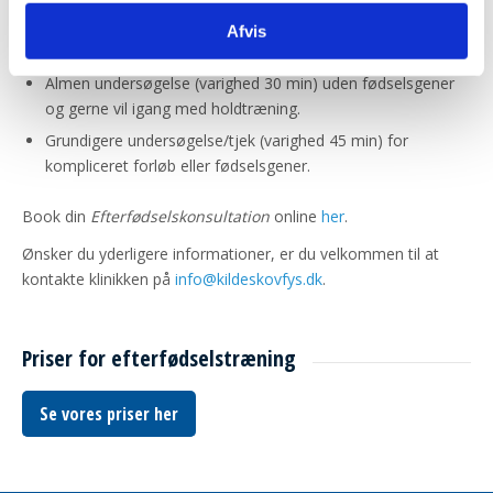
Hvilken konsultation skal jeg vælge:
Afvis
Almen undersøgelse (varighed 30 min) uden fødselsgener
og gerne vil igang med holdtræning.
Grundigere undersøgelse/tjek (varighed 45 min) for
kompliceret forløb eller fødselsgener.
Book din
Efterfødselskonsultation
online
her
.
Ønsker du yderligere informationer, er du velkommen til at
kontakte klinikken på
info@kildeskovfys.dk
.
Priser for efterfødselstræning
Se vores priser her