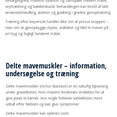
bevægelighed, mavens funktion og samspillet mellem mave,
vejrtrækning og bækkenbund. Behandlingen kan bestå af blid
arvævsbehandling, øvelser og guidning i gradvis genoptræning.
Træning efter kejsersnit handler ikke om at presse kroppen –
men om at genopbygge styrke, stabilitet og tillid til maven på
en tryg og fagligt funderet måde.
Delte mavemuskler – information,
undersøgelse og træning
Delte mavemuskler (rectus diastase) er en naturlig tilpasning
under graviditeten, hvor mavens bindevæv strækkes for at
give plads til barnet. Hos nogle forbliver adskillelsen mere
udtalt efter fødslen og kan give symptomer.
Delte mavemuskler kan opleves som: