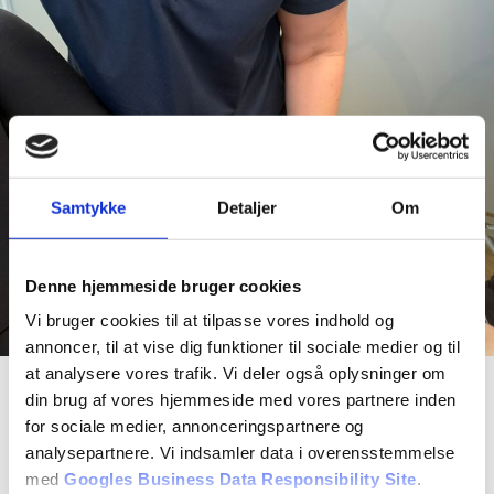
Samtykke
Detaljer
Om
Denne hjemmeside bruger cookies
Vi bruger cookies til at tilpasse vores indhold og
annoncer, til at vise dig funktioner til sociale medier og til
at analysere vores trafik. Vi deler også oplysninger om
Bristning under fødsel – heling og
din brug af vores hjemmeside med vores partnere inden
bækkenbundstræning
for sociale medier, annonceringspartnere og
analysepartnere. Vi indsamler data i overensstemmelse
med
Googles Business Data Responsibility Site
.
En bristning under fødslen kan påvirke både væv, muskler og