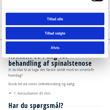
Hvad koster behandling af
spinalstenose?
Tillad alle
Se vores
priser
og tilskudsmuligheder her.
Tillad valgte
Afvis
Kontakt os i dag for
behandling af spinalstenose
Er du klar til at tage det første skridt mod en smertefri
hverdag?
Book tid via vores onlinebooking og vælg:
1. konsultation 45 min.
Har du spørgsmål?