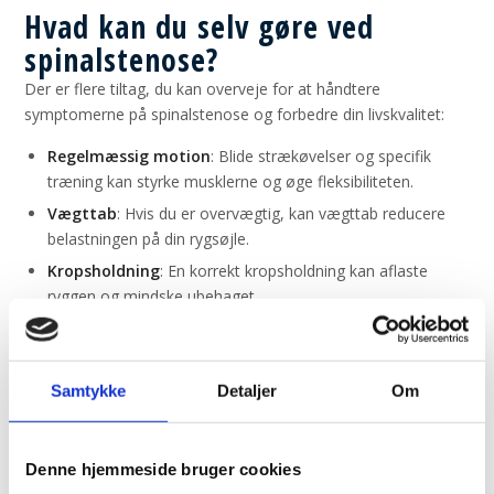
Hvad kan du selv gøre ved
spinalstenose?
Der er flere tiltag, du kan overveje for at håndtere
symptomerne på spinalstenose og forbedre din livskvalitet:
Regelmæssig motion
: Blide strækøvelser og specifik
træning kan styrke musklerne og øge fleksibiliteten.
Vægttab
: Hvis du er overvægtig, kan vægttab reducere
belastningen på din rygsøjle.
Kropsholdning
: En korrekt kropsholdning kan aflaste
ryggen og mindske ubehaget.
Smertelindring
: Smertestillende medicin kan give
midlertidig lindring, men bør kombineres med
længerevarende løsninger.
Samtykke
Detaljer
Om
Behandling af spinalstenose
Denne hjemmeside bruger cookies