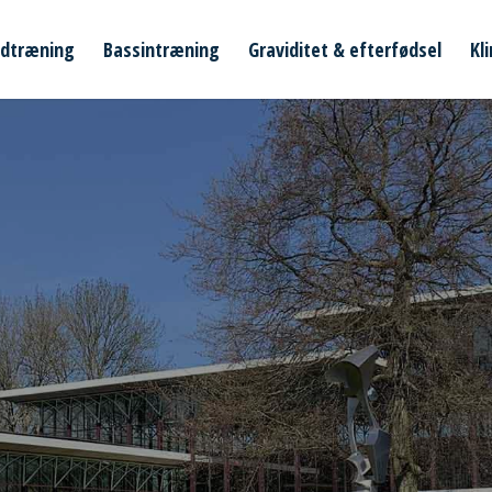
ldtræning
Bassintræning
Graviditet & efterfødsel
Kl