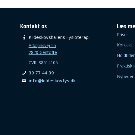
Kontakt os
Læs me
Priser
Kildeskovshallens Fysioterapi
Kontakt
Adolphsvej 25
2820 Gentofte
Holdtider
CVR: 38514105
Praktisk 
39 77 44 39
Nyheder
info@­kildeskovfys.dk