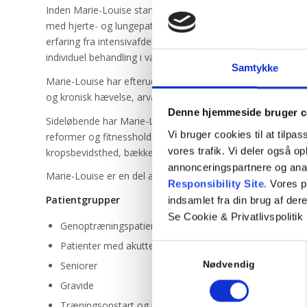
Inden Marie-Louise startede på klinikken, har hun været an
med hjerte- og lungepatienter. Hun har haft mange komple
erfaring fra intensivafdelingen. Marie-Louise tilbyder beha
individuel behandling i varmtvandsbassin.
Samtykke
Marie-Louise har efteruddannet sig til manuel lymfødemter
og kronisk hævelse, arvævsbehandling samt rådgivning o
Denne hjemmeside bruger c
Sideløbende har Marie-Louise erhvervet sig solid erfaring
Vi bruger cookies til at tilpas
reformer og fitnesshold. På klinikken tilbyder Marie-Louis
vores trafik. Vi deler også 
kropsbevidsthed, bækkenbund og mobilitet samt balanceho
annonceringspartnere og ana
Marie-Louise er en del af vores gravid- og efterfødselsteam
Responsibility Site
. Vores 
Patientgrupper
indsamlet fra din brug af dere
Se Cookie & Privatlivspolitik
Genoptræningspatienter
Patienter med akutte og kroniske hævelser
Samtykkevalg
Seniorer
Nødvendig
Gravide
Træningsopstart og personlig træning