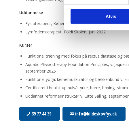
Uddannelse
Afvis
Fysioterapeut, Københavns Professionshøjskole, juni 2
Lymfødemterapeut, Földi Skolen, juni 2022
Kurser
Funktionel træning med fokus på rectus diastase og bæ
Aquatic Physiotherapy Foundation Principles, v. Jaque
september 2025
Funktionel yoga: kernemuskulatur og bækkenbund v. El
Certificeret i heat it up puls/styrke, barre, boxing, stram
Uddannet reformerinstruktør v. Gitte Salling, septembe
39 77 44 39
info@kildeskovfys.dk