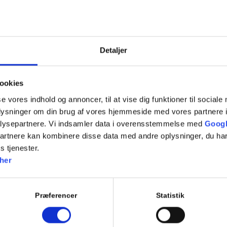
sat 5 år på Rigshospitalet, hvor hun har arbejdet
kse og langvarige forløb, og har også stor
ndling uden for sygesikringen, både på land og
Detaljer
apeut og kan tilbyde behandling rettet mod akut
m kompression. Det kan du læse mere om her.
ookies
 som holdtræner gennem 10 år, særligt inden for
se vores indhold og annoncer, til at vise dig funktioner til sociale
e bl.a. de populære mave-ryg hold med fokus på
oplysninger om din brug af vores hjemmeside med vores partnere i
ld.
lysepartnere. Vi indsamler data i overensstemmelse med
Googl
 og er selv mor til to børn fra 2014 og 2016.
partnere kan kombinere disse data med andre oplysninger, du har
s tjenester.
her
Præferencer
Statistik