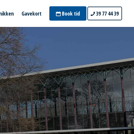
inikken
Gavekort
Book tid
39 77 44 39