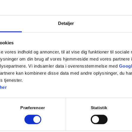
Detaljer
ookies
se vores indhold og annoncer, til at vise dig funktioner til sociale
oplysninger om din brug af vores hjemmeside med vores partnere i
ys.dk
og du vil herefter modtage en faktura pr. mail.
lysepartnere. Vi indsamler data i overensstemmelse med
Googl
partnere kan kombinere disse data med andre oplysninger, du har
s tjenester.
på tlf.
3977 4439
her
r vi udendørstræning hele sommeren. Læs mere
her
.
Præferencer
Statistik