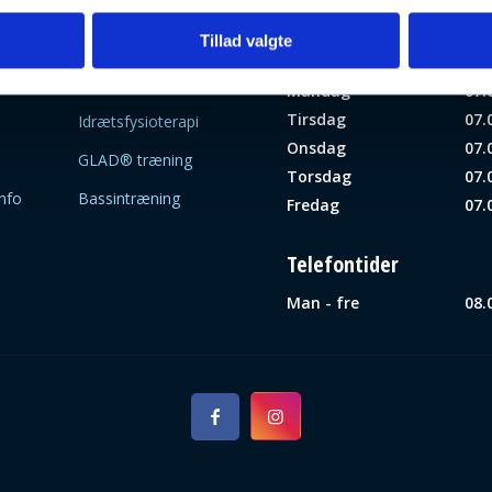
Tillad valgte
re
Åbningstider
Fysioterapi
Mandag
07.
Tirsdag
07.
Idrætsfysioterapi
Onsdag
07.
GLAD® træning
Torsdag
07.
info
Bassintræning
Fredag
07.
Telefontider
Man - fre
08.