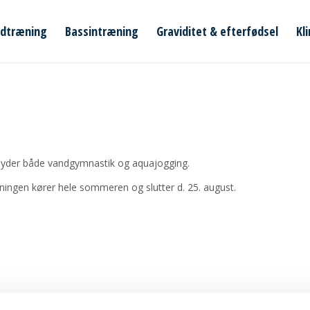
ldtræning
Bassintræning
Graviditet & efterfødsel
Kl
tilbyder både vandgymnastik og aquajogging.
ningen kører hele sommeren og slutter d. 25. august.