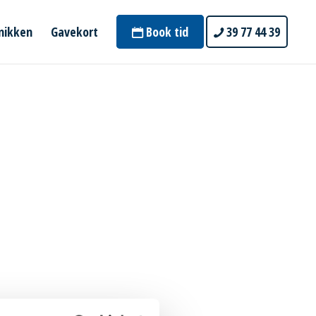
inikken
Gavekort
Book tid
39 77 44 39