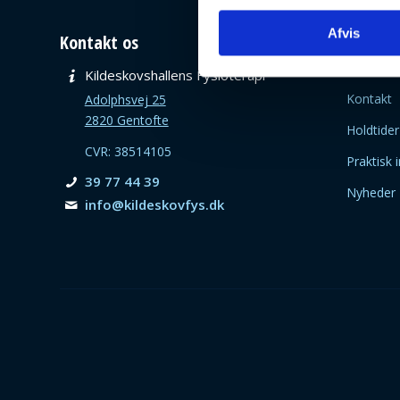
Afvis
Kontakt os
Læs me
Priser
Kildeskovshallens Fysioterapi
Kontakt
Adolphsvej 25
2820 Gentofte
Holdtider
CVR: 38514105
Praktisk 
39 77 44 39
Nyheder
info@­kildeskovfys.dk