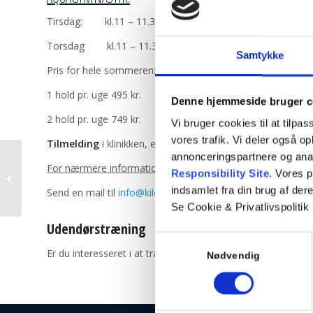
Tirsdag: kl.11 – 11.30
Torsdag kl.11 – 11.30
Samtykke
Pris for hele sommeren:
1 hold pr. uge 495 kr.
Denne hjemmeside bruger c
2 hold pr. uge 749 kr.
Vi bruger cookies til at tilpas
vores trafik. Vi deler også 
Tilmelding
i klinikken, eller send en mail til
info@kildeskovf
annonceringspartnere og ana
For nærmere information:
Responsibility Site
. Vores 
Aktive forårsdage 2023
indsamlet fra din brug af dere
Send en mail til
info@kildeskovfys.dk
eller kontakt klinikken 
Se Cookie & Privatlivspolitik
Udendørstræning
Samtykkevalg
Er du interesseret i at træne ude i det gode vejr tilbyde
Nødvendig